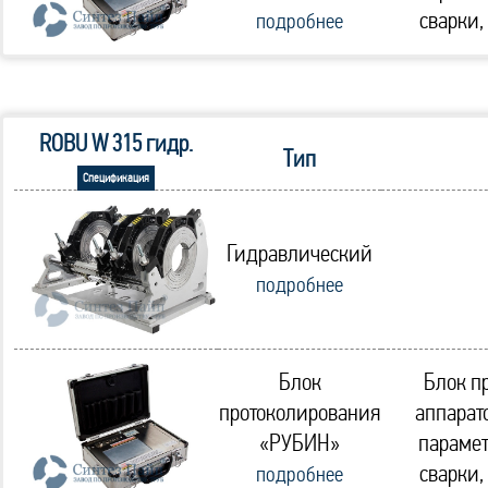
сварки,
подробнее
ROBU W 315 гидр.
Тип
Спецификация
Гидравлический
подробнее
Блок
Блок п
протоколирования
аппарат
«РУБИН»
парамет
сварки,
подробнее