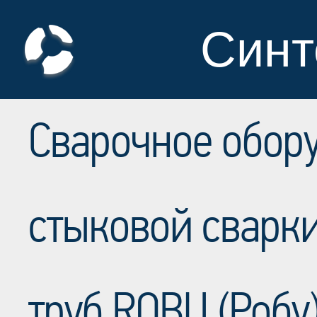
Синт
Сварочное обор
стыковой сварк
труб ROBU (Робу