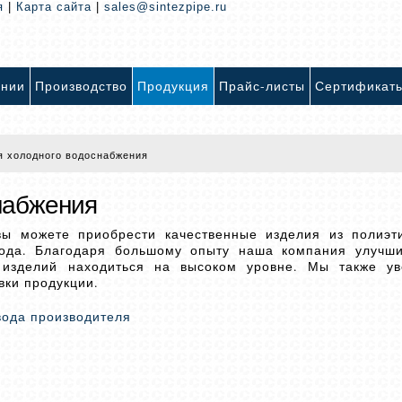
я
|
Карта сайта
|
sales@sintezpipe.ru
ании
Производство
Продукция
Прайс-листы
Сертификат
я холодного водоснабжения
набжения
вы можете приобрести качественные изделия из полиэт
ода. Благодаря большому опыту наша компания улучши
 изделий находиться на высоком уровне. Мы также ув
вки продукции.
вода производителя