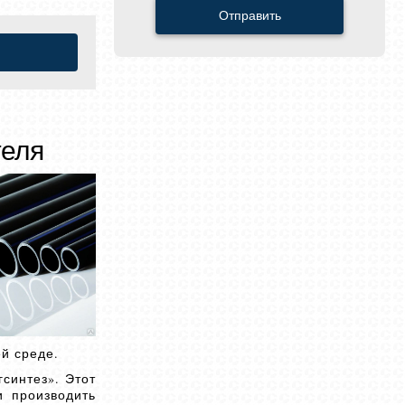
Отправить
теля
й среде.
синтез». Этот
и производить