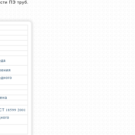
сти ПЭ труб.
ода
жения
одного
лена
Т 18599 2001
дного