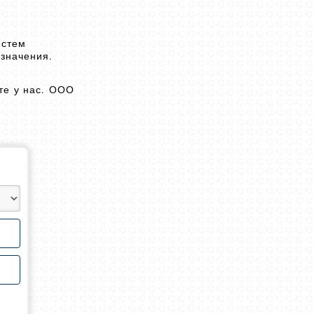
истем
азначения.
те у нас. ООО