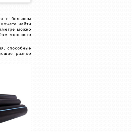
ия в большом
сможете найти
иаметре можно
убам меньшего
ия, способные
ающие разное